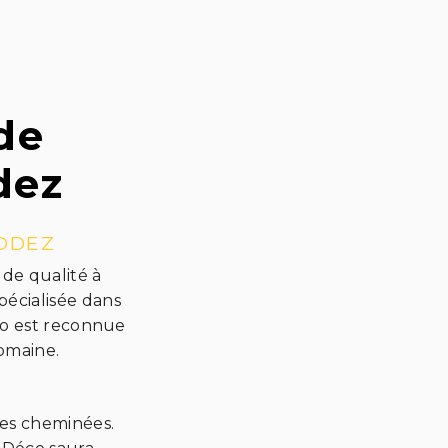
de
dez
ODEZ
de qualité à
pécialisée dans
co est reconnue
domaine.
es cheminées.