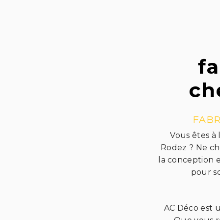
f
ch
FAB
Vous êtes à
Rodez ? Ne che
la conception 
pour so
AC Déco est 