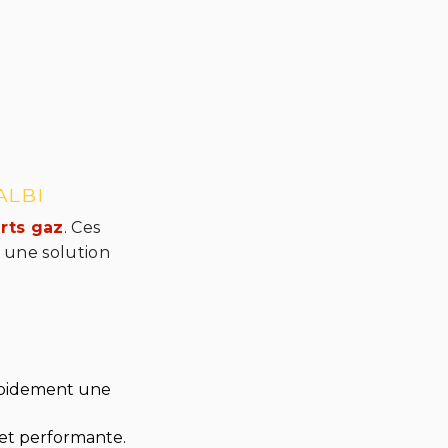
ALBI
erts gaz
. Ces
t une solution
rapidement une
et performante.