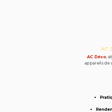
AC 
AC Déco
, s
appareils de 
Pratiq
Rendem